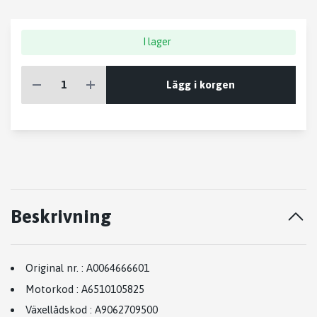
I lager
Lägg i korgen
Beskrivning
Original nr.
:
A0064666601
Motorkod
:
A6510105825
Växellådskod
:
A9062709500