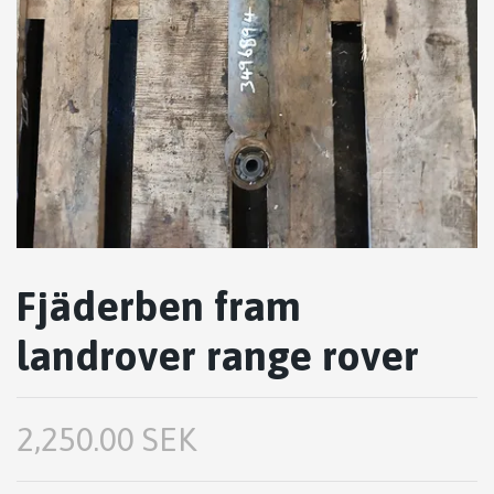
Fjäderben fram
landrover range rover
2,250.00 SEK