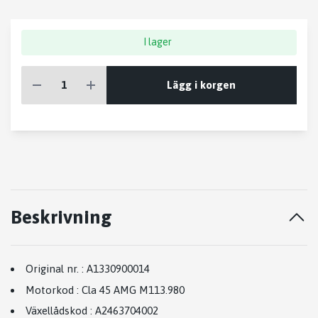
I lager
Lägg i korgen
Beskrivning
Original nr.
:
A1330900014
Motorkod
:
Cla 45 AMG M113.980
Växellådskod
:
A2463704002