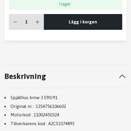
I lager
Lägg i korgen
Beskrivning
Spjällhus bmw 3 E90/91
Original nr.
:
1354756106602
Motorkod
:
11002450324
Tillverkarens kod
:
A2C53374895