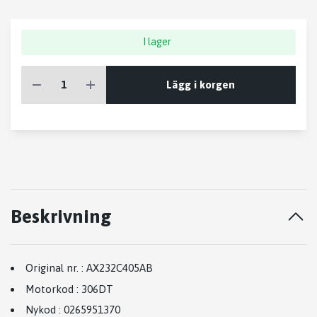
I lager
Lägg i korgen
Beskrivning
Original nr.
:
AX232C405AB
Motorkod
:
306DT
Nykod
:
0265951370