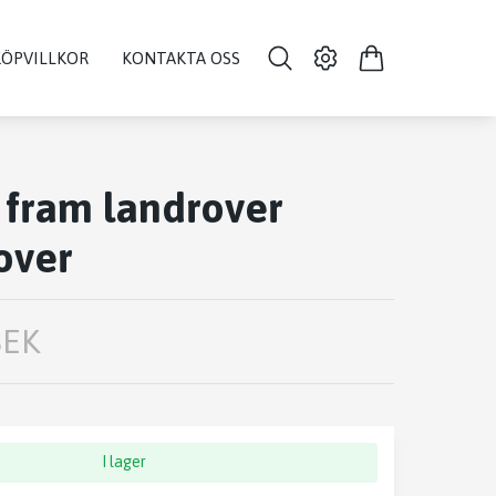
KÖPVILLKOR
KONTAKTA OSS
 fram landrover
over
SEK
I lager