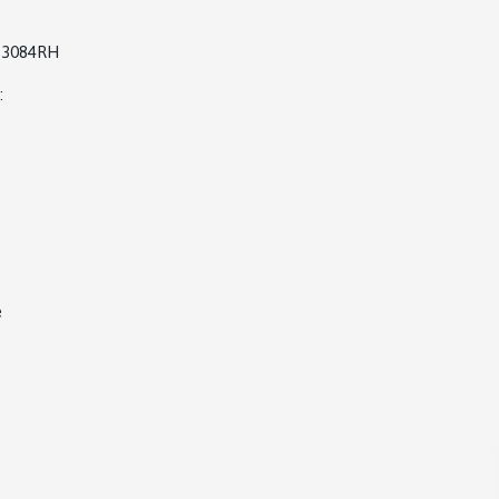
3084RH
:
e