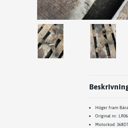
Beskrivnin
Höger fram Bär
Original nr.:
LR06
Motorkod:
368D