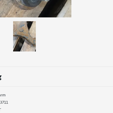
g
arm
3711
T