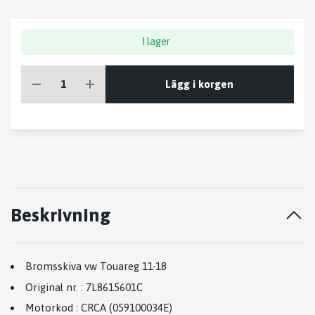
I lager
Lägg i korgen
Beskrivning
Bromsskiva vw Touareg 11-18
Original nr.
:
7L8615601C
Motorkod
:
CRCA (059100034E)