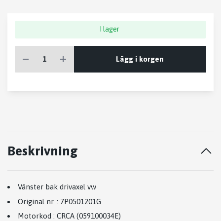
I lager
Lägg i korgen
Beskrivning
Vänster bak drivaxel vw
Original nr.
:
7P0501201G
Motorkod
:
CRCA (059100034E)