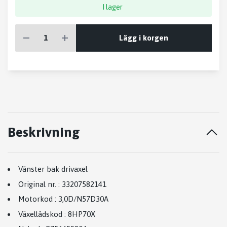
I lager
Lägg i korgen
Beskrivning
Vänster bak drivaxel
Original nr.
:
33207582141
Motorkod
:
3,0D/N57D30A
Växellådskod
:
8HP70X