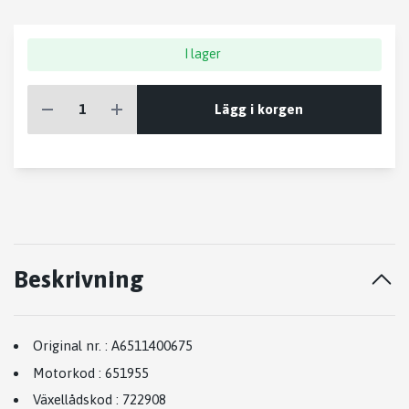
I lager
Lägg i korgen
Beskrivning
Original nr.
:
A6511400675
Motorkod
:
651955
Växellådskod
:
722908