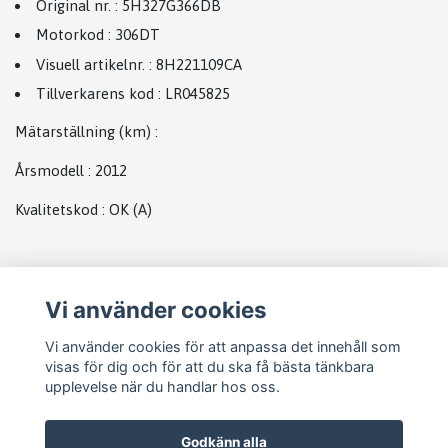
Original nr.
:
5H327G366DB
Motorkod
:
306DT
Visuell artikelnr.
:
8H221109CA
Tillverkarens kod
:
LR045825
Mätarställning (km)
:
Årsmodell
:
2012
Kvalitetskod
:
OK
(A)
Plats
Vi använder cookies
Landrover complete
Vi använder cookies för att anpassa det innehåll som
visas för dig och för att du ska få bästa tänkbara
upplevelse när du handlar hos oss.
Godkänn alla