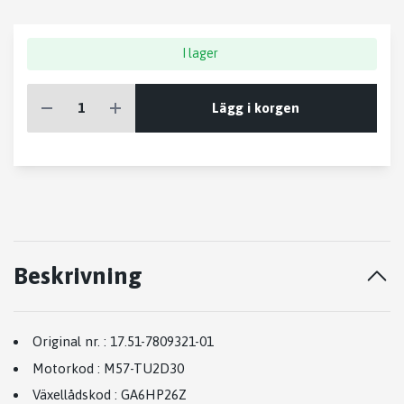
I lager
Lägg i korgen
Beskrivning
Original nr.
:
17.51-7809321-01
Motorkod
:
M57-TU2D30
Växellådskod
:
GA6HP26Z