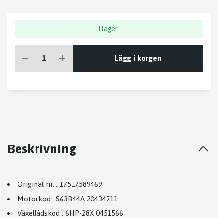
I lager
Lägg i korgen
Beskrivning
Original nr.
:
17517589469
Motorkod
:
S63B44A 20434711
Växellådskod
:
6HP-28X 0451566