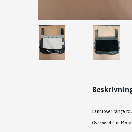
Beskrivnin
Landrover range ro
Overhead Sun Moo