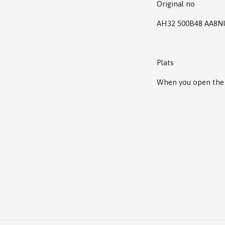
Original no
AH32 500B48 AA8N
Plats
When you open the d