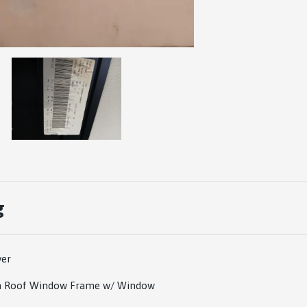
g
ver
n Roof Window Frame w/ Window