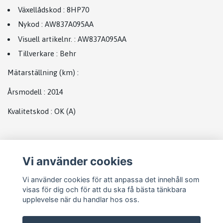
Växellådskod
:
8HP70
Nykod
:
AW837A095AA
Visuell artikelnr.
:
AW837A095AA
Tillverkare
:
Behr
Mätarställning (km)
:
Årsmodell
:
2014
Kvalitetskod
:
OK
(A)
Plats
Vi använder cookies
EGR
Vi använder cookies för att anpassa det innehåll som
visas för dig och för att du ska få bästa tänkbara
upplevelse när du handlar hos oss.