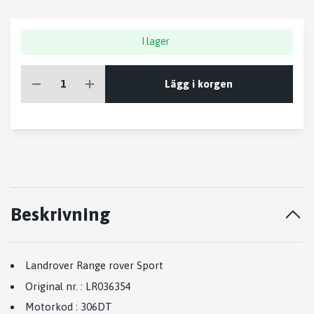
I lager
Lägg i korgen
Beskrivning
Landrover Range rover Sport
Original nr.
:
LR036354
Motorkod
:
306DT