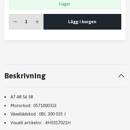
I lager
Lägg i korgen
Beskrivning
A7 A8 S6 S8
Motorkod
:
057100031E
Växellådskod
:
0BL 300 035 J
Visuell artikelnr.
:
4H0317021H