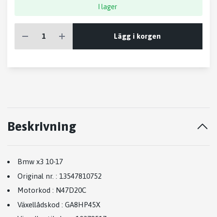
I lager
Lägg i korgen
Beskrivning
Bmw x3 10-17
Original nr.
:
13547810752
Motorkod
:
N47D20C
Växellådskod
:
GA8HP45X