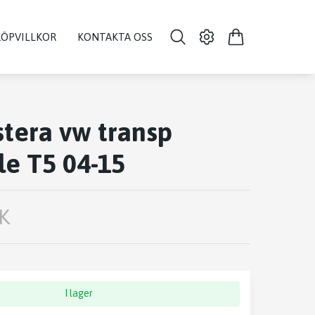
KÖPVILLKOR
KONTAKTA OSS
stera vw transp
le T5 04-15
K
I lager