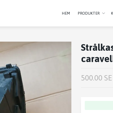
HEM
PRODUKTER
Strålka
caravel
500.00 SE