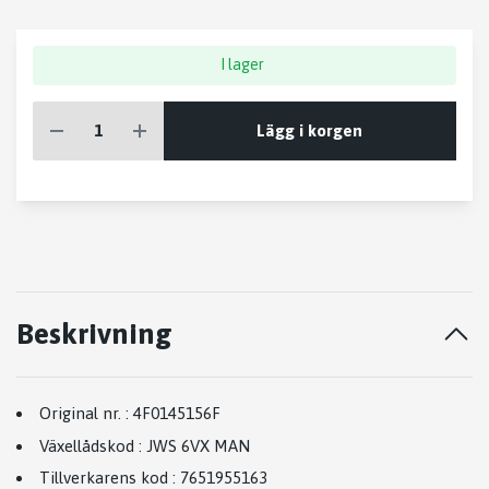
I lager
Lägg i korgen
Beskrivning
Original nr.
:
4F0145156F
Växellådskod
:
JWS 6VX MAN
Tillverkarens kod
:
7651955163