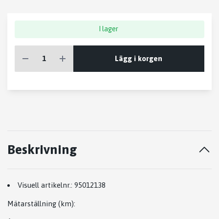
I lager
Lägg i korgen
Beskrivning
Visuell artikelnr.:
95012138
Mätarställning (km)
: