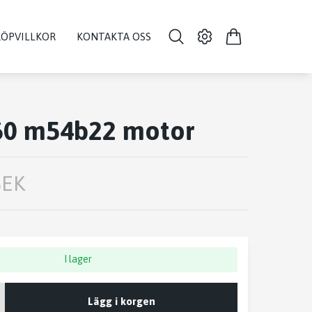
KÖPVILLKOR
KONTAKTA OSS
0 m54b22 motor
SEK
I lager
Lägg i korgen