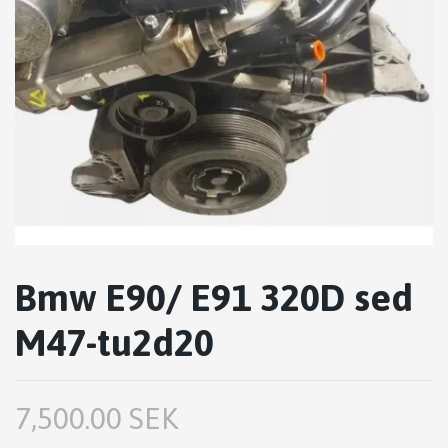
Bmw E90/ E91 320D sed
M47-tu2d20
7,500.00 SEK