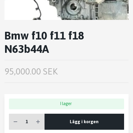
Bmw f10 f11 f18
N63b44A
95,000.00 SEK
I lager
Lägg i korgen