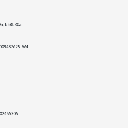
a, b58b30a
009487625. W4
002455305