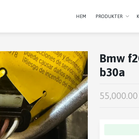
HEM
PRODUKTER
Bmw f20
b30a
55,000.00