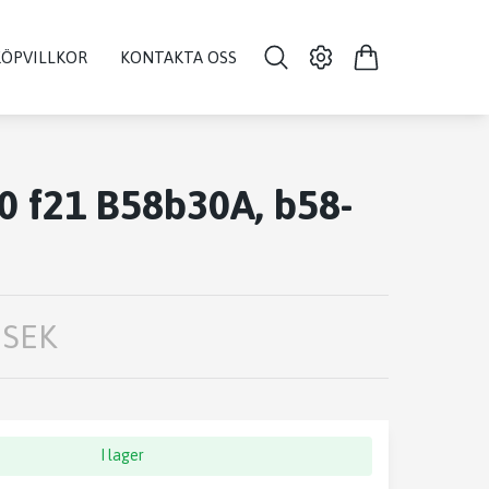
KÖPVILLKOR
KONTAKTA OSS
 f21 B58b30A, b58-
 SEK
I lager