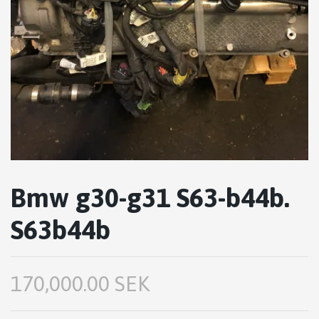
Bmw g30-g31 S63-b44b.
S63b44b
170,000.00 SEK