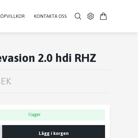
KÖPVILLKOR
KONTAKTA OSS
evasion 2.0 hdi RHZ
SEK
I lager
Lägg i korgen