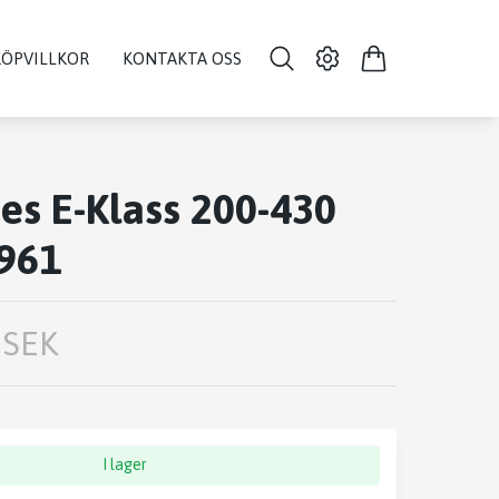
KÖPVILLKOR
KONTAKTA OSS
s E-Klass 200-430
961
 SEK
I lager