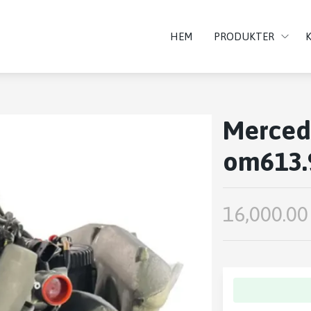
HEM
PRODUKTER
Mercede
om613.
16,000.00