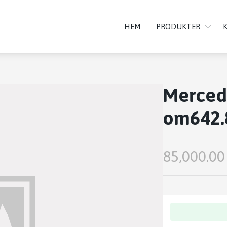
HEM
PRODUKTER
Mercede
om642.
85,000.00