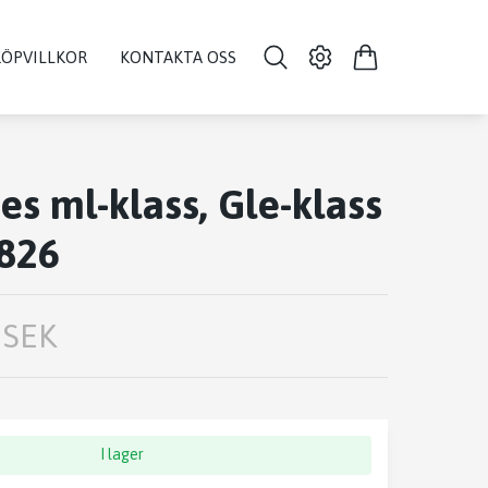
KÖPVILLKOR
KONTAKTA OSS
s ml-klass, Gle-klass
826
 SEK
I lager