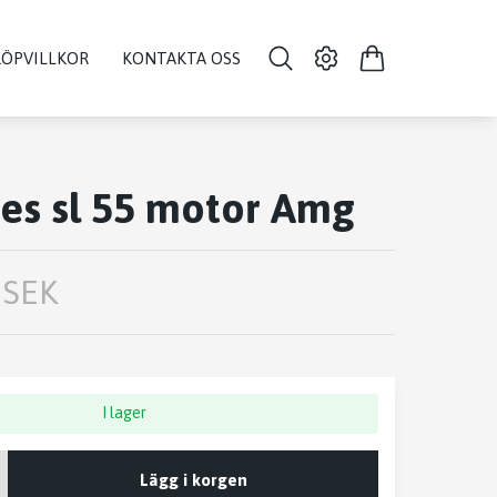
KÖPVILLKOR
KONTAKTA OSS
es sl 55 motor Amg
 SEK
I lager
Lägg i korgen