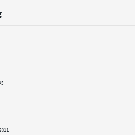
g
95
2011