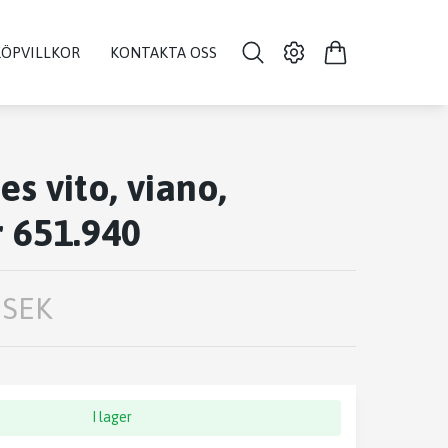
KÖPVILLKOR
KONTAKTA OSS
s vito, viano,
r 651.940
 SEK
I lager