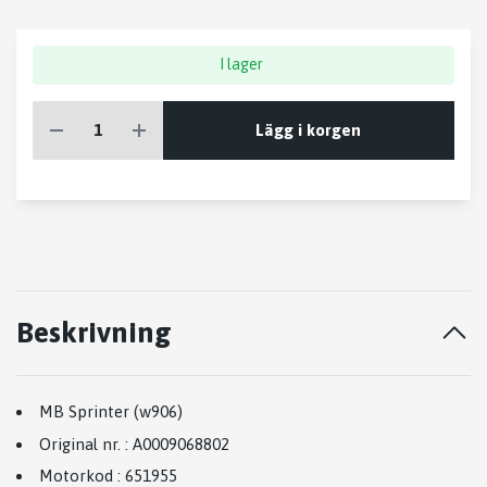
I lager
Lägg i korgen
Beskrivning
MB Sprinter (w906)
Original nr.
:
A0009068802
Motorkod
:
651955