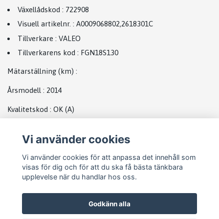
Växellådskod
:
722908
Visuell artikelnr.
:
A0009068802
,
2618301C
Tillverkare
:
VALEO
Tillverkarens kod
:
FGN18S130
Mätarställning (km)
:
Årsmodell
:
2014
Kvalitetskod
:
OK
(A)
Plats
Vi använder cookies
Generator MB
Vi använder cookies för att anpassa det innehåll som
visas för dig och för att du ska få bästa tänkbara
upplevelse när du handlar hos oss.
Godkänn alla