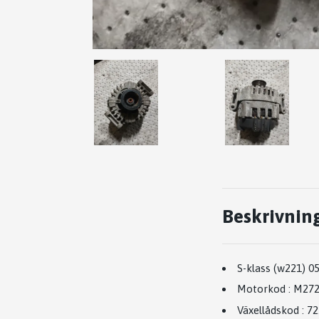
Beskrivnin
S-klass (w221) 0
Motorkod
:
M272
Växellådskod
:
72