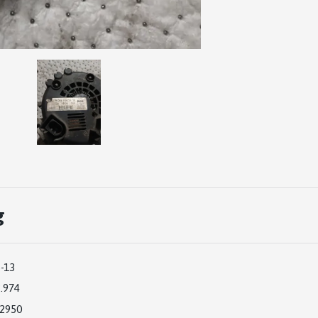
g
5-13
.974
2950