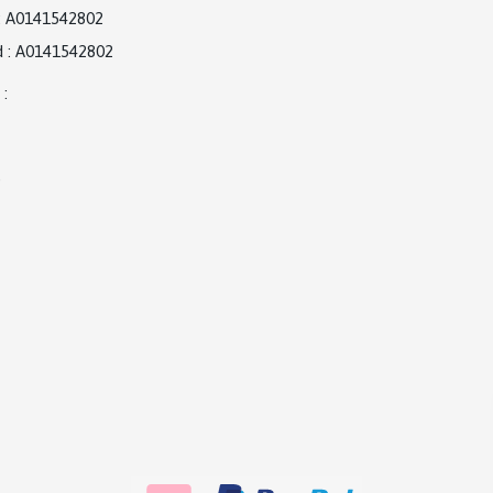
:
A0141542802
d
:
A0141542802
:
)