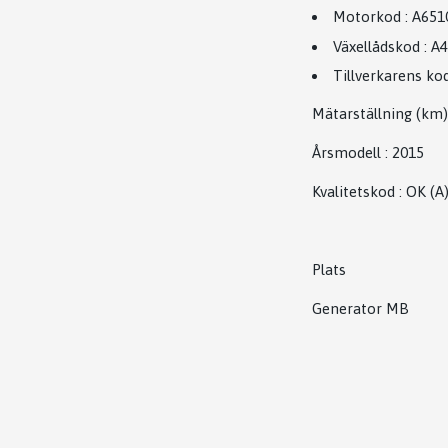
Motorkod
:
A651
Växellådskod
:
A4
Tillverkarens ko
Mätarställning (km)
Årsmodell
:
2015
Kvalitetskod
:
OK
(A
Plats
Generator MB