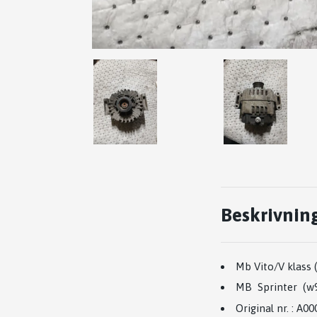
Beskrivnin
Mb Vito/V klass
MB Sprinter (w9
Original nr.
:
A00