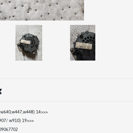
g
 (w640,w447,w448) 14>>>
07/ w910) 19>>>
09067702