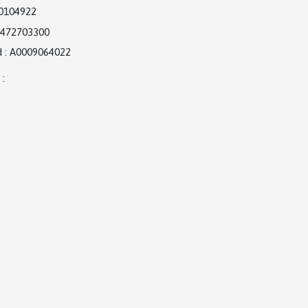
0104922
472703300
d
:
A0009064022
:
)