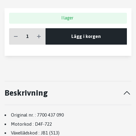
I lager
Lägg i korgen
Beskrivning
Original nr.
:
7700 437 090
Motorkod
:
D4F-722
Växellådskod
:
JB1 (513)