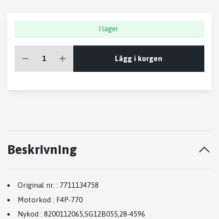
I lager
Lägg i korgen
Beskrivning
Original nr.
:
7711134758
Motorkod
:
F4P-770
Nykod
:
8200112065
,
SG12B055
,
28-4596