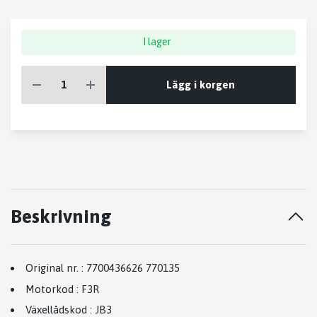
I lager
Lägg i korgen
Beskrivning
Original nr.
:
7700436626 770135
Motorkod
:
F3R
Växellådskod
:
JB3