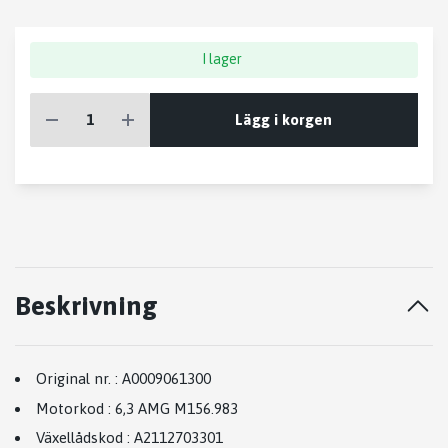
I lager
Lägg i korgen
Beskrivning
Original nr.
:
A0009061300
Motorkod
:
6,3 AMG M156.983
Växellådskod
:
A2112703301