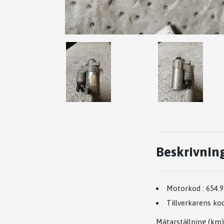
Beskrivnin
Motorkod
:
654.
Tillverkarens ko
Mätarställning (km)