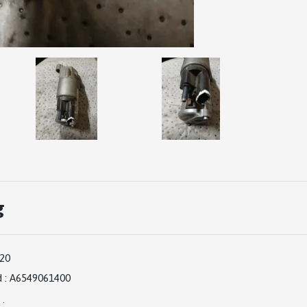
g
920
d
:
A6549061400
: