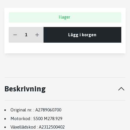
I lager
Lägg i korgen
Beskrivning
Original nr.
:
A2789060700
Motorkod
:
S500 M278.929
Växellådskod
:
A2312500402