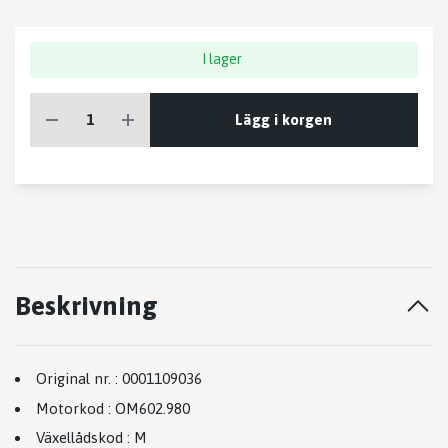
I lager
Lägg i korgen
Beskrivning
Original nr.
:
0001109036
Motorkod
:
OM602.980
Växellådskod
:
M