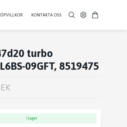
KÖPVILLKOR
KONTAKTA OSS
7d20 turbo
L6BS-09GFT, 8519475
SEK
I lager