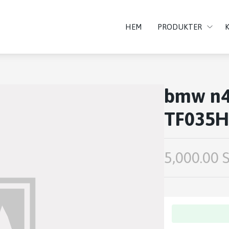
HEM
PRODUKTER
bmw n4
TF035H
5,000.00 