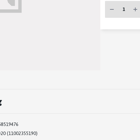
g
58519476
20 (11002355190)