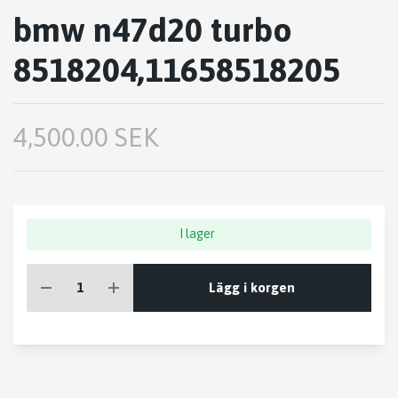
bmw n47d20 turbo
8518204,11658518205
4,500.00 SEK
I lager
Lägg i korgen