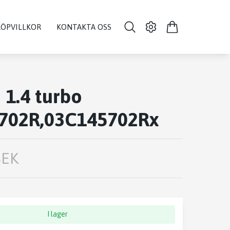
KÖPVILLKOR
KONTAKTA OSS
 1.4 turbo
702R,03C145702Rx
SEK
I lager