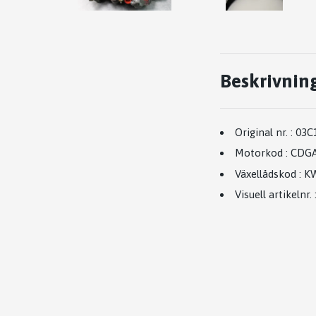
Beskrivnin
Original nr.
:
03C
Motorkod
:
CDG
Växellådskod
:
K
Visuell artikelnr.