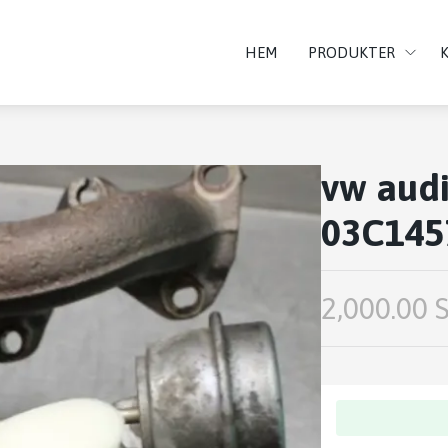
HEM
PRODUKTER
vw audi
03C145
2,000.00 