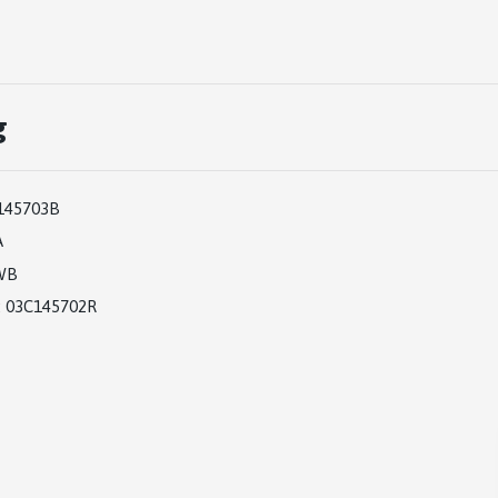
g
145703B
A
WB
:
03C145702R