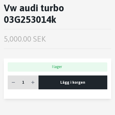
Vw audi turbo
03G253014k
5,000.00 SEK
I lager
Lägg i korgen