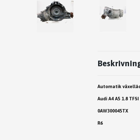
Beskrivnin
Automatik växellå
Audi A4 A5 1.8 TF
0AW300045TX
R6