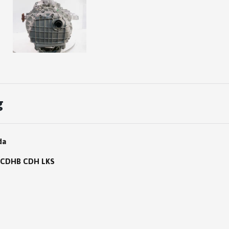
g
da
SI CDHB CDH LKS