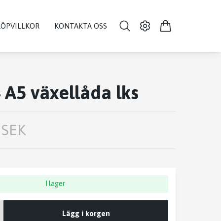
KÖPVILLKOR
KONTAKTA OSS
 A5 växellåda lks
 SEK
I lager
Lägg i korgen