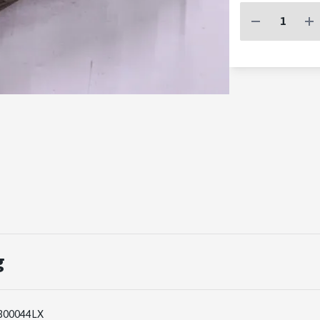
g
300044LX