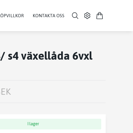
KÖPVILLKOR
KONTAKTA OSS
/ s4 växellåda 6vxl
SEK
I lager