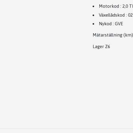
Motorkod
:
2,0 
Växellådskod
:
0
Nykod
:
GVE
Mätarställning (km
Lager Z6