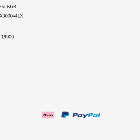
TFSI BGB
2X300044LX
) 19000