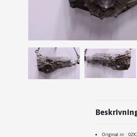
Beskrivnin
Original nr.
:
02X