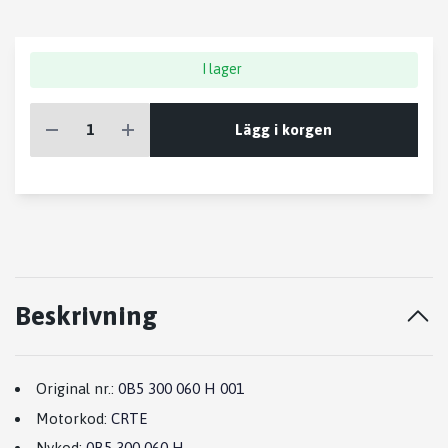
I lager
Lägg i korgen
Beskrivning
Original nr.:
0B5 300 060 H 001
Motorkod:
CRTE
Nykod:
0B5 300 060 H