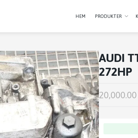
HEM
PRODUKTER
AUDI T
272HP
20,000.00