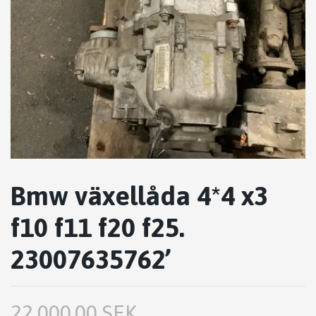
Bmw växellåda 4*4 x3
f10 f11 f20 f25.
23007635762’
22,000.00 SEK