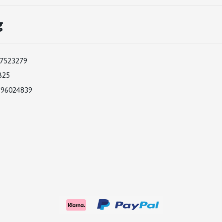
g
7523279
B25
:
96024839